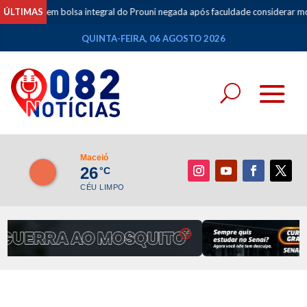
tudante tem bolsa integral do Prouni negada após faculdade considerar mo
ÚLTIMAS
QUINTA-FEIRA, 06 AGOSTO 2026
Maceió
26
°C
CÉU LIMPO