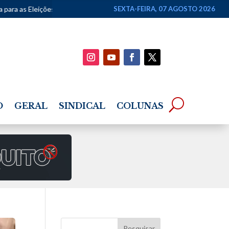
es 2026
•
Uneal abre seleção para alunos especiais do mestrado em D
SEXTA-FEIRA, 07 AGOSTO 2026
O
GERAL
SINDICAL
COLUNAS
Pesquisar