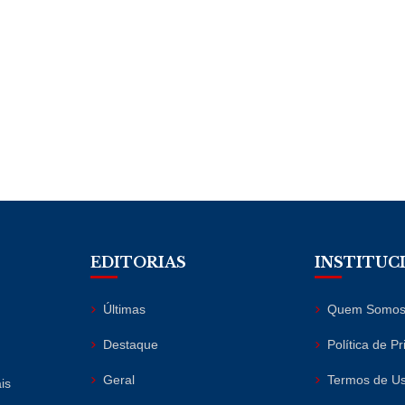
EDITORIAS
INSTITUC
Últimas
Quem Somo
Destaque
Política de P
Geral
Termos de U
is