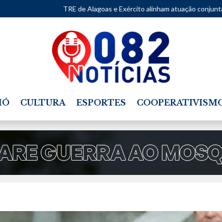
TRE de Alagoas e Exército alinham atuação conjunta para as Eleiçõ
IÓ
CULTURA
ESPORTES
COOPERATIVISM