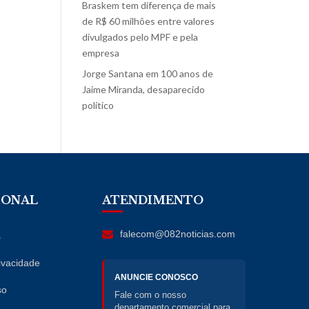
Braskem tem diferença de mais
de R$ 60 milhões entre valores
divulgados pelo MPF e pela
empresa
Jorge Santana
em
100 anos de
Jaime Miranda, desaparecido
político
IONAL
ATENDIMENTO
falecom@082noticias.com
s
rivacidade
ANUNCIE CONOSCO
so
Fale com o nosso
departamento comercial para