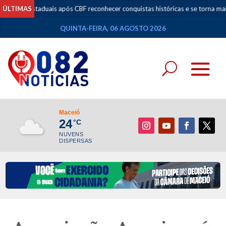
os estaduais após CBF reconhecer conquistas históricas e se torna maior ca
ÚLTIMAS
QUINTA-FEIRA, 06 AGOSTO 2026
Maceió
24
°C
NUVENS
DISPERSAS