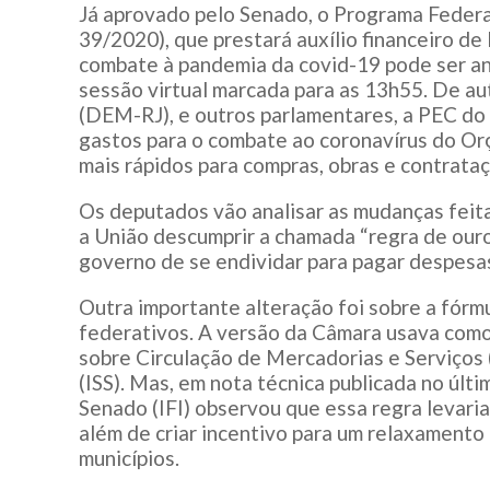
Já aprovado pelo Senado, o Programa Feder
39/2020), que prestará auxílio financeiro de
combate à pandemia da covid-19 pode ser an
sessão virtual marcada para as 13h55. De a
(DEM-RJ), e outros parlamentares, a PEC do
gastos para o combate ao coronavírus do O
mais rápidos para compras, obras e contrata
Os deputados vão analisar as mudanças feit
a União descumprir a chamada “regra de our
governo de se endividar para pagar despesas
Outra importante alteração foi sobre a fórmu
federativos. A versão da Câmara usava como
sobre Circulação de Mercadorias e Serviços
(ISS). Mas, em nota técnica publicada no últi
Senado (IFI) observou que essa regra levaria 
além de criar incentivo para um relaxamento 
municípios.