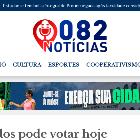
sa integral do Prouni negada após faculdade considerar movimentações
IÓ
CULTURA
ESPORTES
COOPERATIVISM
os pode votar hoje