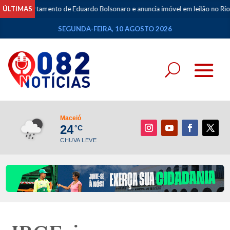
partamento de Eduardo Bolsonaro e anuncia imóvel em leilão no Rio
ÚLTIMAS
•
SEGUNDA-FEIRA, 10 AGOSTO 2026
Maceió
24
°C
CHUVA LEVE