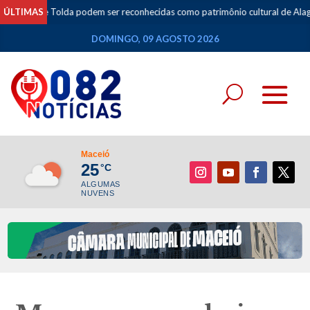
 Tolda podem ser reconhecidas como patrimônio cultural de Alagoas
ÚLTIMAS
•
DOMINGO, 09 AGOSTO 2026
Maceió
25
°C
ALGUMAS
NUVENS