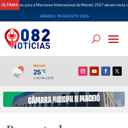
para a Maratona Internacional de Maceió 2027 abrem nesta segunda-feira (10
ÚLTIMAS
SÁBADO, 08 AGOSTO 2026
Maceió
25
°C
CHUVA LEVE