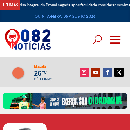
ntegral do Prouni negada após faculdade considerar movimentações de apos
ÚLTIMAS
QUINTA-FEIRA, 06 AGOSTO 2026
Maceió
26
°C
CÉU LIMPO