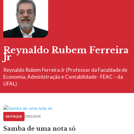
Reynaldo Rubem Ferreira
Jr
Reynaldo Rubem Ferreira Jr (Professor da Faculdade de
Economia, Administração e Contabilidade - FEAC – da
UFAL)
23/01/2026
DESTAQUE
Samba de uma nota só