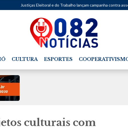
ças Eleitoral e do Trabalho lançam campanha contra assédio
•
Praça 
IÓ
CULTURA
ESPORTES
COOPERATIVISM
jetos culturais com