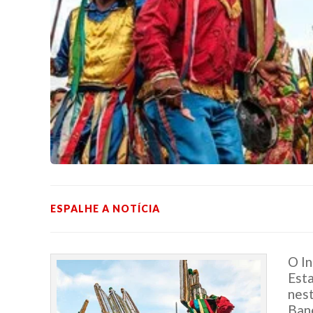
ESPALHE A NOTÍCIA
O In
Esta
nest
Ban