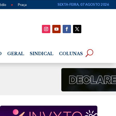
Lyons recebe apresentação gratuita de chorinho em homenagem ao Dia 
SEXTA-FEIRA, 07 AGOSTO 2026
O
GERAL
SINDICAL
COLUNAS