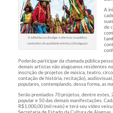
A in
cade
sua
de 
comb
O edital busca divulgar e oferecer ao público
tamb
conteúdos de qualidade artística | Divulgação
cont
con
Poderão participar da chamada pública pesso
demais artistas não alagoanos residentes n
inscrição de projetos de música, teatro, circo,
contação de história, recitação), audiovisual
populares, contemplando, dessa forma, as mai
Serão premiados 70 projetos, dentre estes, 2
popular e 50 das demais manifestações. Cada
R$1.000,00 (mil reais) e terá seu vídeo veic
Secretaria de Estado da Cultura de Alagoas.