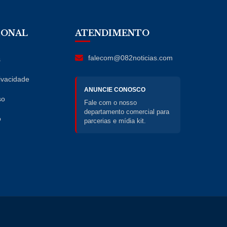
IONAL
ATENDIMENTO
falecom@082noticias.com
s
rivacidade
ANUNCIE CONOSCO
so
Fale com o nosso
departamento comercial para
o
parcerias e mídia kit.