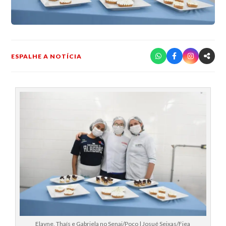
ESPALHE A NOTÍCIA
Elayne, Thaís e Gabriela no Senai/Poço | Josué Seixas/Fiea