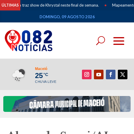
 Meia traz show de Khrystal neste final de semana.
ÚLTIMAS
•
Mapeamento dos Po
DOMINGO, 09 AGOSTO 2026
Maceió
25
°C
CHUVA LEVE