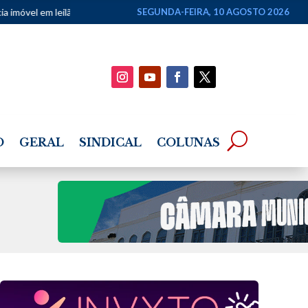
o no Rio
•
Canoas de Tolda podem ser reconhecidas como patrimôni
SEGUNDA-FEIRA, 10 AGOSTO 2026
O
GERAL
SINDICAL
COLUNAS