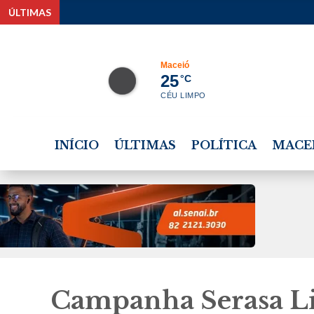
ÚLTIMAS
C
Maceió
25
°C
CÉU LIMPO
INÍCIO
ÚLTIMAS
POLÍTICA
MACE
Campanha Serasa L