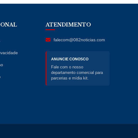
IONAL
ATENDIMENTO
falecom@082noticias.com
s
rivacidade
ANUNCIE CONOSCO
so
Fale com o nosso
departamento comercial para
o
parcerias e mídia kit.