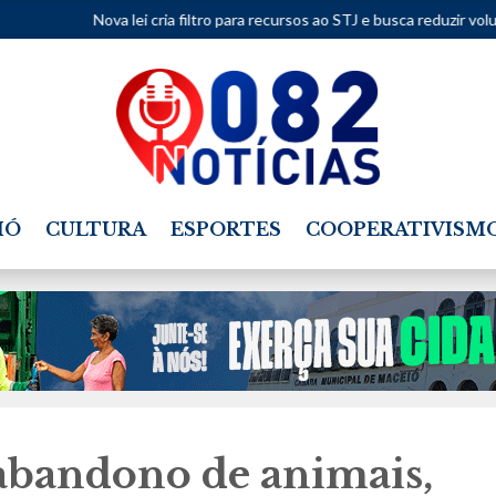
ei cria filtro para recursos ao STJ e busca reduzir volume de processos
IÓ
CULTURA
ESPORTES
COOPERATIVISM
bandono de animais,