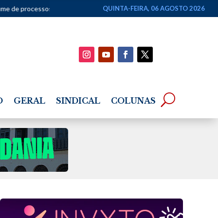
•
Reforma Tributária exigirá CNPJ de parte dos proprietários de imóve
QUINTA-FEIRA, 06 AGOSTO 2026
O
GERAL
SINDICAL
COLUNAS