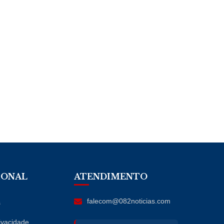
IONAL
ATENDIMENTO
falecom@082noticias.com
s
rivacidade