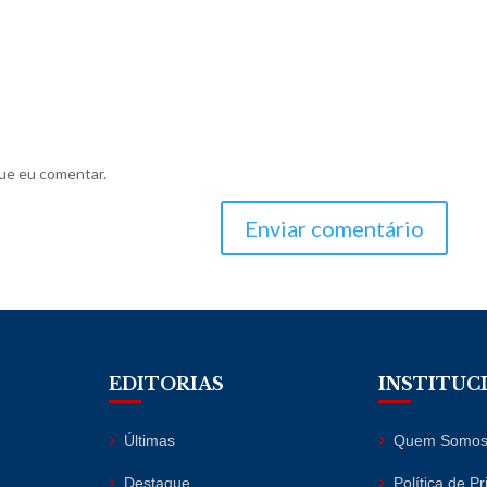
ue eu comentar.
Enviar comentário
EDITORIAS
INSTITUC
Últimas
Quem Somo
Destaque
Política de P