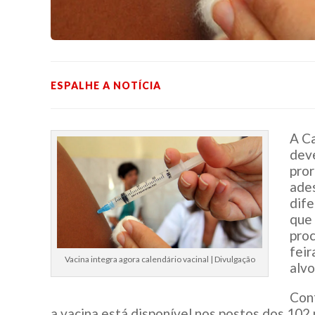
ESPALHE A NOTÍCIA
A C
deve
pror
ades
dife
que 
proc
feir
Vacina integra agora calendário vacinal | Divulgação
alvo
Con
a vacina está disponível nos postos dos 102