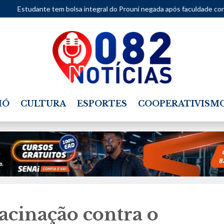
m bolsa integral do Prouni negada após faculdade considerar moviment
IÓ
CULTURA
ESPORTES
COOPERATIVISM
acinação contra o