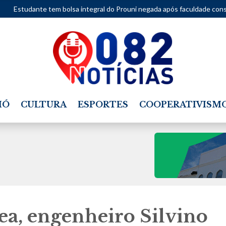
bolsa integral do Prouni negada após faculdade considerar movimenta
IÓ
CULTURA
ESPORTES
COOPERATIVISM
ea, engenheiro Silvino