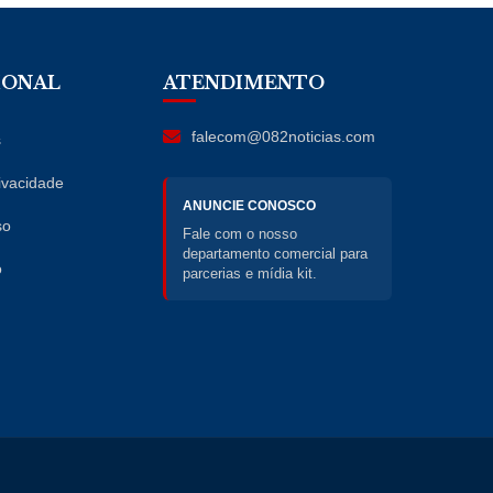
IONAL
ATENDIMENTO
falecom@082noticias.com
s
rivacidade
ANUNCIE CONOSCO
so
Fale com o nosso
departamento comercial para
o
parcerias e mídia kit.