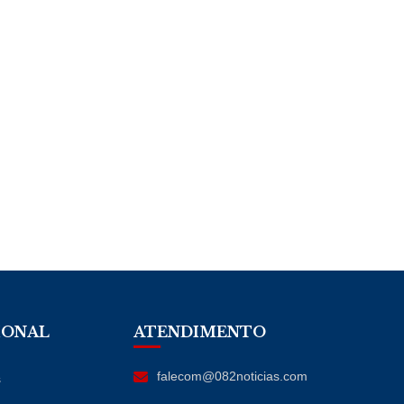
IONAL
ATENDIMENTO
falecom@082noticias.com
s