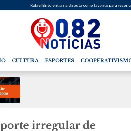
Rafael Brito entra na disputa como favorito para reconquistar vaga na C
IÓ
CULTURA
ESPORTES
COOPERATIVISM
sporte irregular de