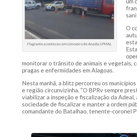
um 
fra
sani
O co
autu
esta
Flagrante aconteceu em Limoeiro de Anadia | PMAL
Esta
oper
monitorar o trânsito de animais e vegetais,
pragas e enfermidades em Alagoas.
Nesta manhã, a blitz percorreu os município
e região circunvizinha. “O BPRv sempre pres
viabilizar a inspeção e fiscalização da Adea
sociedade de fiscalizar e manter a ordem púb
comandante do Batalhao, tenente-coronel PM