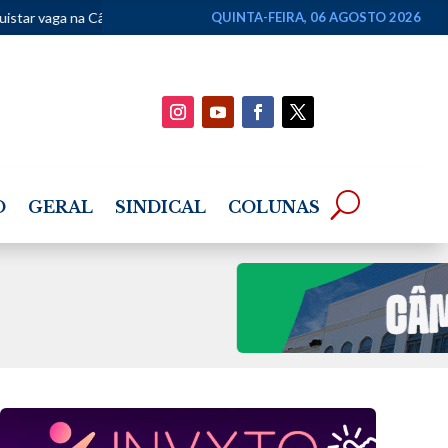
âmara Federal
•
CRB chega a 45 títulos estaduais após CBF reconhec
QUINTA-FEIRA, 06 AGOSTO 2026
O
GERAL
SINDICAL
COLUNAS