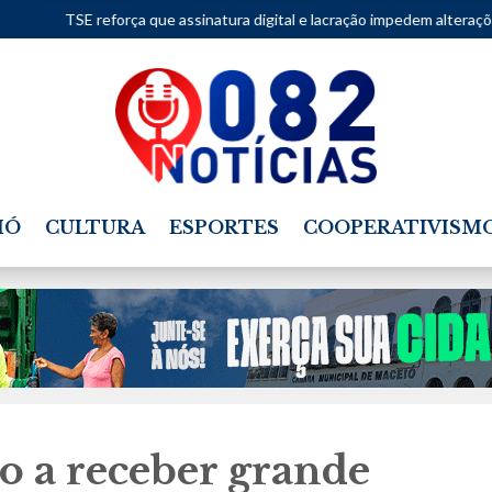
a que assinatura digital e lacração impedem alterações nos sistemas das
IÓ
CULTURA
ESPORTES
COOPERATIVISM
o a receber grande