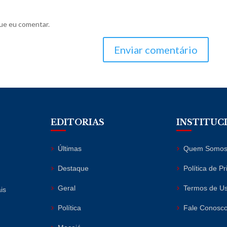
ue eu comentar.
Enviar comentário
EDITORIAS
INSTITUC
Últimas
Quem Somo
Destaque
Política de P
Geral
Termos de U
is
Política
Fale Conosc