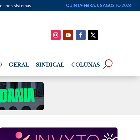
 urnas eletrônicas
•
Ifal abre inscrições para primeira graduação em
QUINTA-FEIRA, 06 AGOSTO 2026
O
GERAL
SINDICAL
COLUNAS