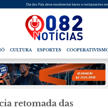
a dos Pais deve movimentar bares e restaurantes em Alagoas neste fim
IÓ
CULTURA
ESPORTES
COOPERATIVISM
cia retomada das