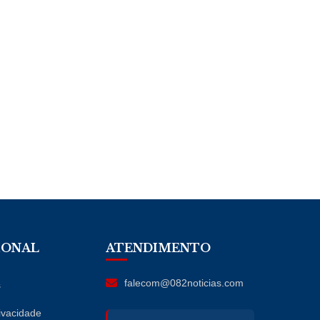
IONAL
ATENDIMENTO
falecom@082noticias.com
s
rivacidade