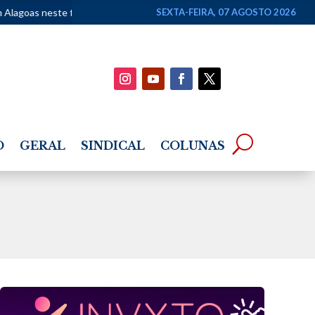
 de semana
•
Lei Maria da Penha completa 20 anos com avanços no c
SEXTA-FEIRA, 07 AGOSTO 2026
O
GERAL
SINDICAL
COLUNAS