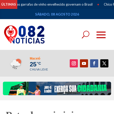
uas garrafas de vinho envelhecido governam o Brasil
ÚLTIMAS
•
Chico Filho vai 
SÁBADO, 08 AGOSTO 2026
Maceió
25
°C
CHUVA LEVE