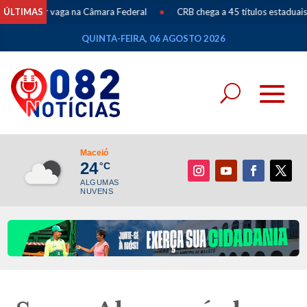
istar vaga na Câmara Federal
ÚLTIMAS
•
CRB chega a 45 títulos estaduais após C
QUINTA-FEIRA, 06 AGOSTO 2026
Maceió
24
°C
ALGUMAS
NUVENS