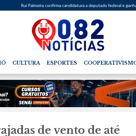
lmeira confirma candidatura a deputado federal e ganha destaque entr
IÓ
CULTURA
ESPORTES
COOPERATIVISM
ajadas de vento de até