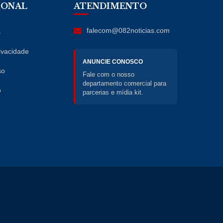
IONAL
ATENDIMENTO
falecom@082noticias.com
s
rivacidade
ANUNCIE CONOSCO
so
Fale com o nosso
departamento comercial para
o
parcerias e mídia kit.