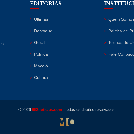
EDITORIAS
INSTITUC
Últimas
Quem Somo
Destaque
Política de P
Geral
Termos de U
is
Política
Fale Conosc
Maceió
Cultura
© 2026
082noticias.com
. Todos os direitos reservados.