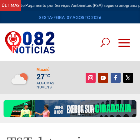
 de Pagamento por Serviços Ambientais (PSA) segue cronograma previsto
ÚLTIMAS
SEXTA-FEIRA, 07 AGOSTO 2026
Maceió
27
°C
ALGUMAS
NUVENS