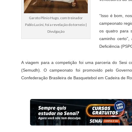
“Isso é bom, nos
Garoto Plínio Hugo, com treinador
campeonato regio
Pablo Lucini, foi a revelação do torneio |
os quatro para 
Divulgação
caminho certo”,
Deficiência (PSP
A viagem para a competição foi uma parceria do Sesi 
(Semudh). O campeonato foi promovido pelo Govern
Confederação Brasileira de Basquetebol em Cadeira de R