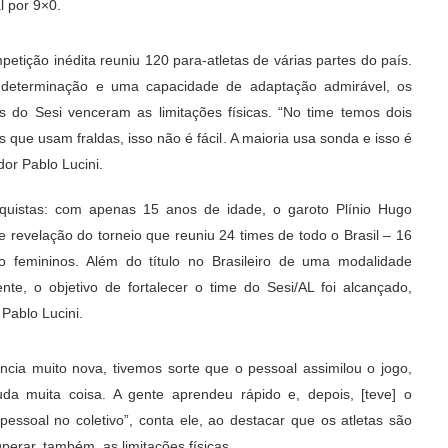
l por 9×0.
petição inédita reuniu 120 para-atletas de várias partes do país.
determinação e uma capacidade de adaptação admirável, os
as do Sesi venceram as limitações físicas. “No time temos dois
as que usam fraldas, isso não é fácil. A maioria usa sonda e isso é
dor Pablo Lucini.
quistas: com apenas 15 anos de idade, o garoto Plínio Hugo
 revelação do torneio que reuniu 24 times de todo o Brasil – 16
to femininos. Além do título no Brasileiro de uma modalidade
nte, o objetivo de fortalecer o time do Sesi/AL foi alcançado,
 Pablo Lucini.
ncia muito nova, tivemos sorte que o pessoal assimilou o jogo,
a muita coisa. A gente aprendeu rápido e, depois, [teve] o
ssoal no coletivo”, conta ele, ao destacar que os atletas são
erar, também, as limitações físicas.