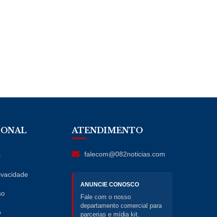
IONAL
ATENDIMENTO
falecom@082noticias.com
s
rivacidade
ANUNCIE CONOSCO
so
Fale com o nosso
departamento comercial para
o
parcerias e mídia kit.