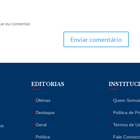
ue eu comentar.
Enviar comentário
EDITORIAS
INSTITUC
Últimas
Quem Somo
Destaque
Política de P
Geral
Termos de U
is
Política
Fale Conosc