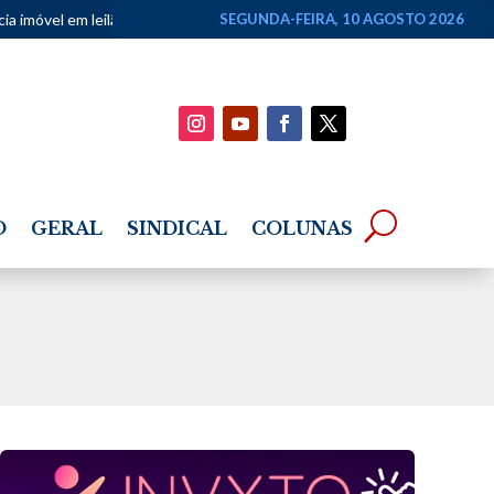
ão no Rio
•
Canoas de Tolda podem ser reconhecidas como patrimôn
SEGUNDA-FEIRA, 10 AGOSTO 2026
O
GERAL
SINDICAL
COLUNAS