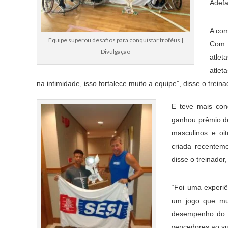
Adefa
A com
Equipe superou desafios para conquistar troféus |
Com 
Divulgação
atlet
atlet
na intimidade, isso fortalece muito a equipe”, disse o treina
E teve mais con
ganhou prêmio de
masculinos e oi
criada recenteme
disse o treinador,
“Foi uma experiê
um jogo que mud
desempenho do pe
vencedores ao sup