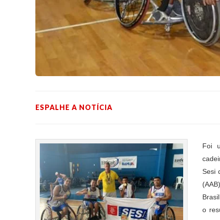
ESPALHE A NOTÍCIA
Foi 
cadei
Sesi 
(AAB)
Brasi
o res