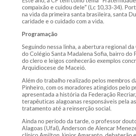
Este ano, a CF tem como tema “Fraternidade 
compaixão e cuidou dele” (Lc 10,33-34). Por
na vida da primeira santa brasileira, santa D
caridade e o cuidado com a vida.
Programação
Seguindo nessa linha, a abertura regional da 
do Colégio Santa Madalena Sofia, bairro do 
do clero e leigos conhecerão exemplos conc
Arquidiocese de Maceió.
Além do trabalho realizado pelos membros d
Pinheiro, com os moradores atingidos pelo p
apresentada a história da Federação Recria
terapêuticas alagoanas responsáveis pela a
tratamento até a reinserção social.
Ainda no período da tarde, o professor dout
Alagoas (Ufal), Anderson de Alencar Meneze
clínico Amilton Júnior Amaranto, debaterão