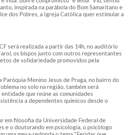
e vida: dom e compromisso” e lema “Viu, sentiu
tanto, inspirada na parábola do Bom Samaritano e
ulce dos Pobres, a Igreja Católica quer estimular a
CF será realizada a partir das 14h, no auditório
Farol, os bispos junto com outros representantes
retos de solidariedade promovidos pela
a Paróquia Menino Jesus de Praga, no bairro do
roblema no solo na região, também será
r, entidade que reúne as comunidades
ssistência a dependentes químicos desde o
or em filosofia da Universidade Federal de
s e o doutorando em psicologia, o psicólogo
 em uma mesa-redonda o tema “Feridas que