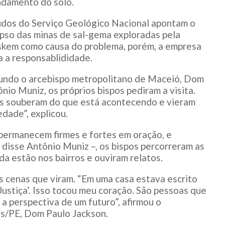
ndamento do solo.
udos do Serviço Geológico Nacional apontam o
pso das minas de sal-gema exploradas pela
skem como causa do problema, porém, a empresa
 a responsablididade.
undo o arcebispo metropolitano de Maceió, Dom
nio Muniz, os próprios bispos pediram a visita.
es souberam do que está acontecendo e vieram
edade”, explicou.
s permanecem firmes e fortes em oração, e
 disse Antônio Muniz –, os bispos percorreram as
a estão nos bairros e ouviram relatos.
 cenas que viram. “Em uma casa estava escrito
‘Justiça’. Isso tocou meu coração. São pessoas que
a perspectiva de um futuro”, afirmou o
ns/PE, Dom Paulo Jackson.