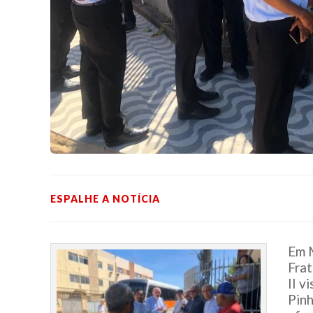
ESPALHE A NOTÍCIA
Em M
Frat
II v
Pin