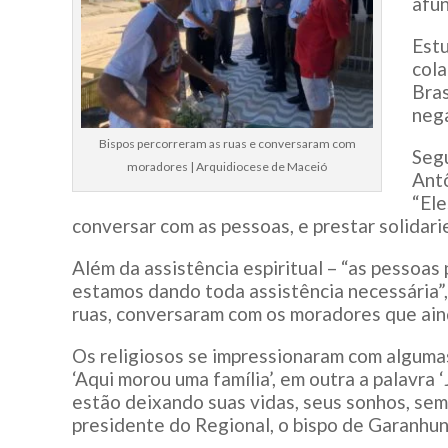
afu
Est
cola
Bra
nega
Bispos percorreram as ruas e conversaram com
Seg
moradores | Arquidiocese de Maceió
Antô
“El
conversar com as pessoas, e prestar solidari
Além da assistência espiritual – “as pessoa
estamos dando toda assistência necessária”,
ruas, conversaram com os moradores que aind
Os religiosos se impressionaram com algumas
‘Aqui morou uma família’, em outra a palavra 
estão deixando suas vidas, seus sonhos, sem 
presidente do Regional, o bispo de Garanhu