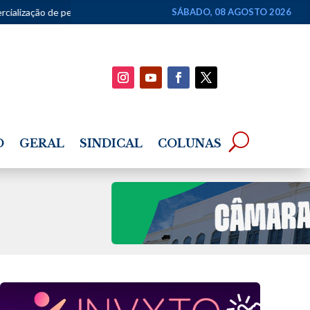
enos negócios
•
Pecuária de Alagoas terá R$ 402 milhões em crédi
SÁBADO, 08 AGOSTO 2026
O
GERAL
SINDICAL
COLUNAS