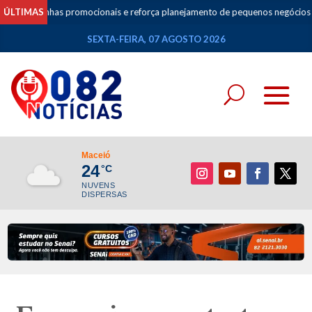
panhas promocionais e reforça planejamento de pequenos negócios
ÚLTIMAS
•
A
SEXTA-FEIRA, 07 AGOSTO 2026
Maceió
24
°C
NUVENS
DISPERSAS