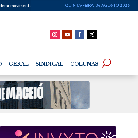
 apostas como renda
•
Superintendentes da PF defendem direção-ge
QUINTA-FEIRA, 06 AGOSTO 2026
O
GERAL
SINDICAL
COLUNAS