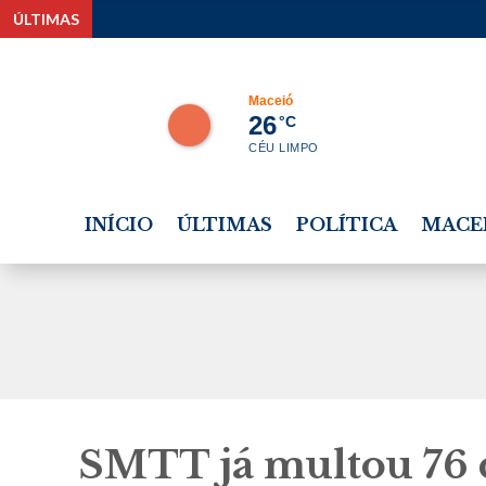
ÚLTIMAS
Estudante tem bolsa i
Maceió
26
°C
CÉU LIMPO
INÍCIO
ÚLTIMAS
POLÍTICA
MACE
SMTT já multou 76 