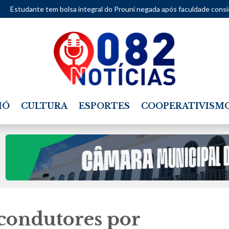
ntegral do Prouni negada após faculdade considerar movimentações de
IÓ
CULTURA
ESPORTES
COOPERATIVISM
condutores por