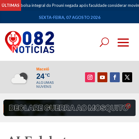
 bolsa integral do Prouni negada após faculdade considerar movimentações
ÚLTIMAS
SEXTA-FEIRA, 07 AGOSTO 2026
Maceió
24
°C
ALGUMAS
NUVENS