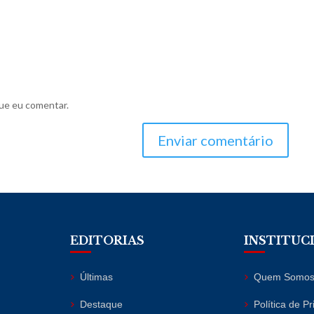
ue eu comentar.
Enviar comentário
EDITORIAS
INSTITUC
Últimas
Quem Somo
Destaque
Política de P