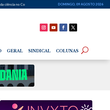
ongresso em 2026
•
Projeto Seis & Meia traz show de Khrystal neste 
DOMINGO, 09 AGOSTO 2026
O
GERAL
SINDICAL
COLUNAS