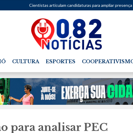
entistas articulam candidaturas para ampliar presença da ciência no C
IÓ
CULTURA
ESPORTES
COOPERATIVISM
o para analisar PEC