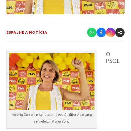
ESPALHE A NOTÍCIA
O
PSOL
Valéria Correia promete uma gestão diferente caso
seja eleita | Assessoria