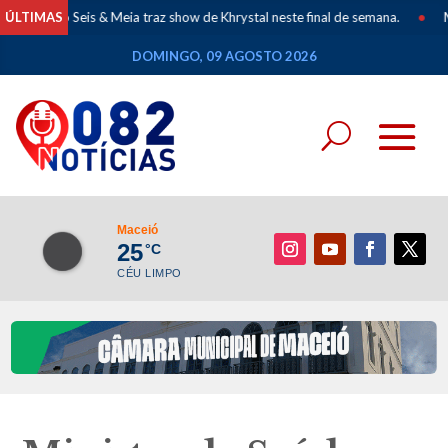
is & Meia traz show de Khrystal neste final de semana.
ÚLTIMAS
•
Mapeamento dos
DOMINGO, 09 AGOSTO 2026
Maceió
25
°C
CÉU LIMPO