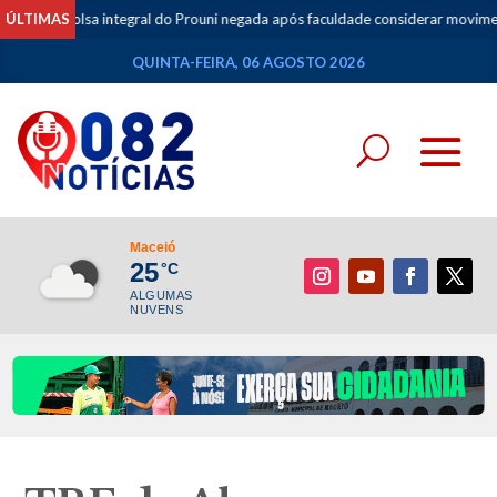
lsa integral do Prouni negada após faculdade considerar movimentações de
ÚLTIMAS
QUINTA-FEIRA, 06 AGOSTO 2026
Maceió
25
°C
ALGUMAS
NUVENS