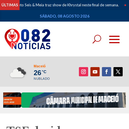
to Seis & Meia traz show de Khrystal neste final de semana.
ÚLTIMAS
•
Mapeament
SÁBADO, 08 AGOSTO 2026
Maceió
26
°C
NUBLADO