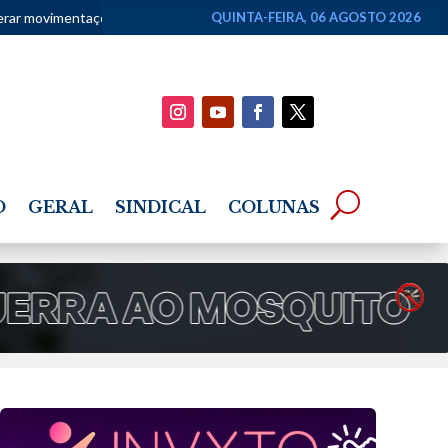
 apostas como renda
•
Superintendentes da PF defendem direção-ge
QUINTA-FEIRA, 06 AGOSTO 2026
O
GERAL
SINDICAL
COLUNAS