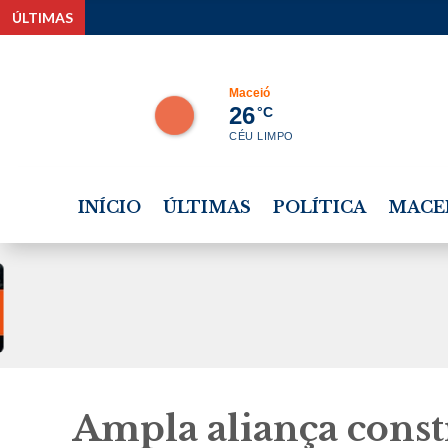
ÚLTIMAS
Estudante tem bolsa i
Maceió
26
°C
CÉU LIMPO
INÍCIO
ÚLTIMAS
POLÍTICA
MACE
Ampla aliança const