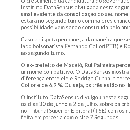
O crescimento da candidatura do governado
Instituto DataSensus divulgada nesta segund
sinal evidente da consolidação do seu nome n
estará no segundo turno com maiores chances
possibilidade vem sendo construída pelo amp
Caso a disputa permaneça da maneira que s
lado bolsonarista Fernando Collor(PTB) e Ro
ao segundo turno.
O ex-prefeito de Maceió, Rui Palmeira perd
um nome competitivo. O DataSensus mostra 
diferença entre ele e Rodrigo Cunha, o terce
Collor é de 6,9 %. Ou seja, os três estão no 
O Instituto DataSensus divulgou neste segund
os dias 30 de junho e 2 de julho, sobre os p
no Tribunal Superior Eleitoral (TSE) com os
feita em parceria com o site 7 Segundos.