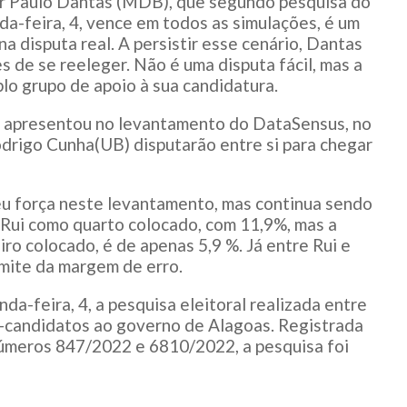
r Paulo Dantas (MDB), que segundo pesquisa do
a-feira, 4, vence em todos as simulações, é um
a disputa real. A persistir esse cenário, Dantas
 de se reeleger. Não é uma disputa fácil, mas a
lo grupo de apoio à sua candidatura.
e apresentou no levantamento do DataSensus, no
drigo Cunha(UB) disputarão entre si para chegar
eu força neste levantamento, mas continua sendo
Rui como quarto colocado, com 11,9%, mas a
iro colocado, é de apenas 5,9 %. Já entre Rui e
limite da margem de erro.
a-feira, 4, a pesquisa eleitoral realizada entre
ré-candidatos ao governo de Alagoas. Registrada
 números 847/2022 e 6810/2022, a pesquisa foi