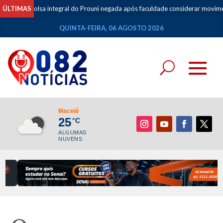
olsa integral do Prouni negada após faculdade considerar movimentações d
ÚLTIMAS
QUINTA-FEIRA, 06 AGOSTO 2026
Maceió
25
°C
ALGUMAS
NUVENS