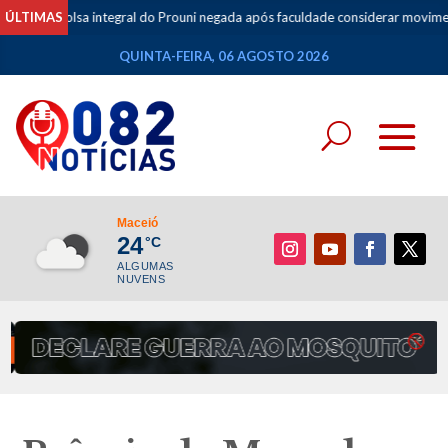
lsa integral do Prouni negada após faculdade considerar movimentações de
ÚLTIMAS
QUINTA-FEIRA, 06 AGOSTO 2026
Maceió
24
°C
ALGUMAS
NUVENS