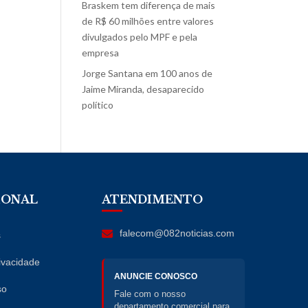
Braskem tem diferença de mais
de R$ 60 milhões entre valores
divulgados pelo MPF e pela
empresa
Jorge Santana
em
100 anos de
Jaime Miranda, desaparecido
político
IONAL
ATENDIMENTO
falecom@082noticias.com
s
rivacidade
ANUNCIE CONOSCO
so
Fale com o nosso
departamento comercial para