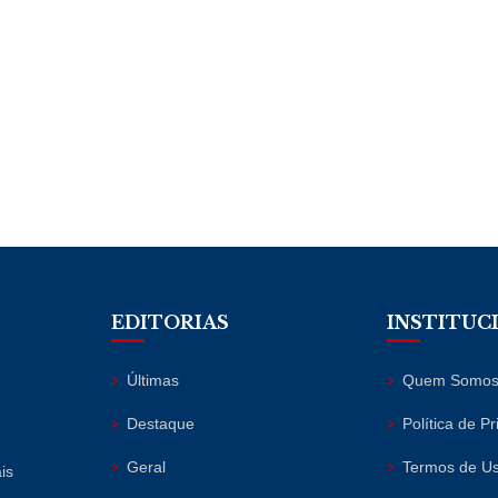
EDITORIAS
INSTITUC
Últimas
Quem Somo
Destaque
Política de P
Geral
Termos de U
is