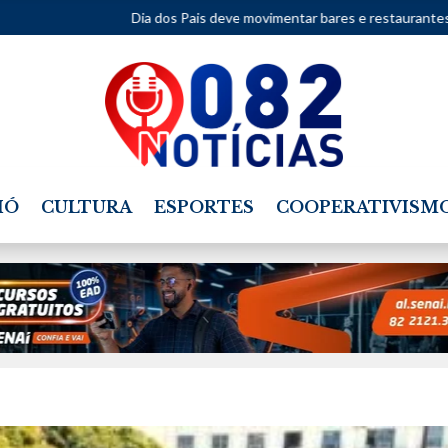
Dia dos Pais deve movimentar bares e restaurantes em Alagoas n
IÓ
CULTURA
ESPORTES
COOPERATIVISM