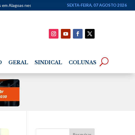
este fim de semana
•
Lei Maria da Penha completa 20 anos com avan
SEXTA-FEIRA, 07 AGOSTO 2026
O
GERAL
SINDICAL
COLUNAS
Pesquisar