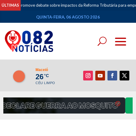
ove debate sobre impactos da Reforma Tributária para empresas do Simple
ÚLTIMAS
QUINTA-FEIRA, 06 AGOSTO 2026
Maceió
26
°C
CÉU LIMPO