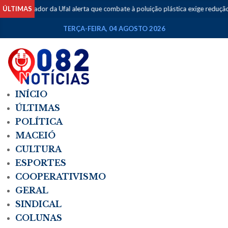
dor da Ufal alerta que combate à poluição plástica exige redução da produ
ÚLTIMAS
TERÇA-FEIRA, 04 AGOSTO 2026
INÍCIO
ÚLTIMAS
POLÍTICA
MACEIÓ
CULTURA
ESPORTES
COOPERATIVISMO
GERAL
SINDICAL
COLUNAS