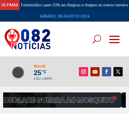
ÚLTIMAS
Feminicídios caem 33% em Alagoas e chegam ao menor número em
SÁBADO, 08 AGOSTO 2026
Maceió
25
°C
CÉU LIMPO