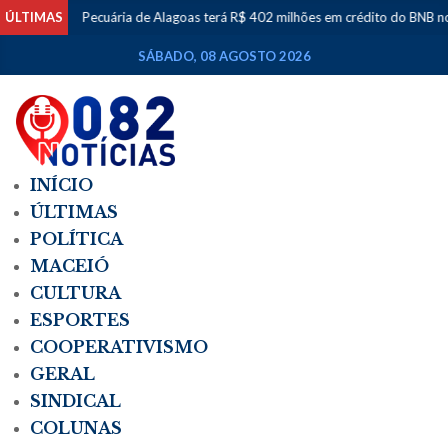
ÚLTIMAS
Pecuária de Alagoas terá R$ 402 milhões em crédito do BNB no 
SÁBADO, 08 AGOSTO 2026
INÍCIO
ÚLTIMAS
POLÍTICA
MACEIÓ
CULTURA
ESPORTES
COOPERATIVISMO
GERAL
SINDICAL
COLUNAS