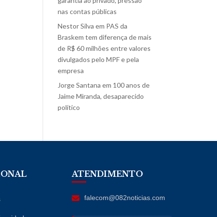
garantia ao privado, pressão
nas contas públicas
Nestor Silva
em
PAS da
Braskem tem diferença de mais
de R$ 60 milhões entre valores
divulgados pelo MPF e pela
empresa
Jorge Santana
em
100 anos de
Jaime Miranda, desaparecido
político
IONAL
ATENDIMENTO
falecom@082noticias.com
s