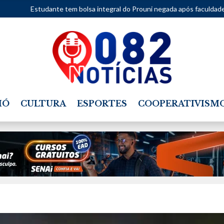
te tem bolsa integral do Prouni negada após faculdade considerar mov
IÓ
CULTURA
ESPORTES
COOPERATIVISM