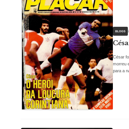
BLOGS
Césa
César fo
morreu e
para a n