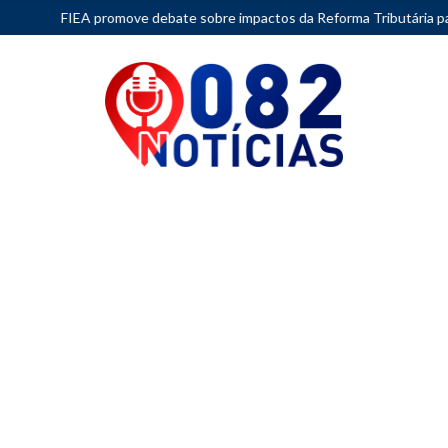
 debate sobre impactos da Reforma Tributária para empresas do Simple