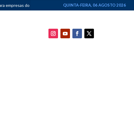
s Nacional
•
Rui Palmeira confirma candidatura a deputado federa
QUINTA-FEIRA, 06 AGOSTO 2026