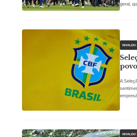
geral, q
NIVALDO
Sele
povo
A Seleçã
sentimen
empresár
NIVALDO