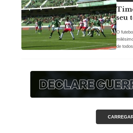
Time
seu 
O futebo
milésimo
de todos
CARREGAR 