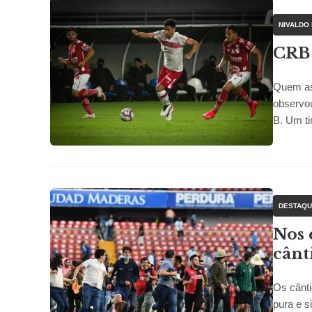
NIVALDO
CRB 
Quem ass
observou
B. Um ti
DESTAQ
Nos 
cânt
Os cânti
pura e s