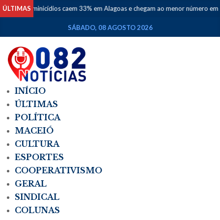
minicídios caem 33% em Alagoas e chegam ao menor número em dez anos
ÚLTIMAS
SÁBADO, 08 AGOSTO 2026
INÍCIO
ÚLTIMAS
POLÍTICA
MACEIÓ
CULTURA
ESPORTES
COOPERATIVISMO
GERAL
SINDICAL
COLUNAS