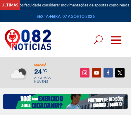
 negada após faculdade considerar movimentações de apostas como renda
ÚLTIMAS
SEXTA-FEIRA, 07 AGOSTO 2026
Maceió
24
°C
ALGUMAS
NUVENS