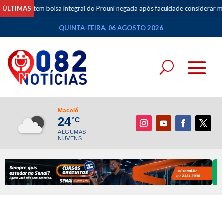
udante tem bolsa integral do Prouni negada após faculdade considerar mov
ÚLTIMAS
QUINTA-FEIRA, 06 AGOSTO 2026
Maceió
24
°C
ALGUMAS
NUVENS