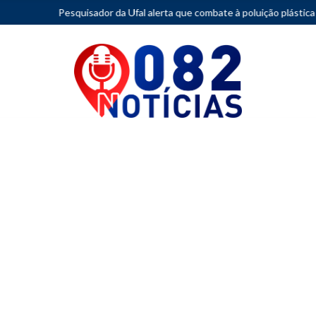
quisador da Ufal alerta que combate à poluição plástica exige redução 