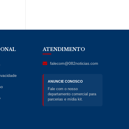
IONAL
ATENDIMENTO
falecom@082noticias.com
s
rivacidade
ANUNCIE CONOSCO
so
Fale com o nosso
departamento comercial para
o
parcerias e mídia kit.