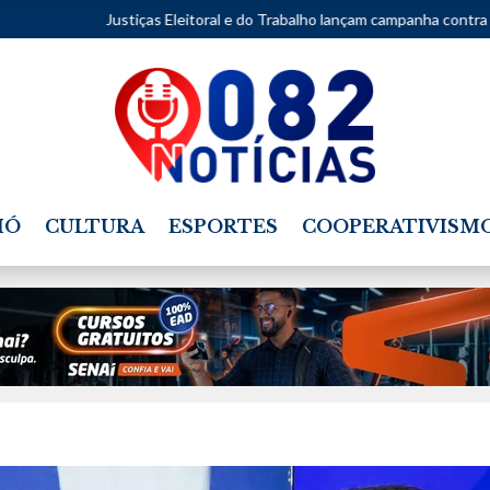
Justiças Eleitoral e do Trabalho lançam campanha contra assédio
•
P
IÓ
CULTURA
ESPORTES
COOPERATIVISM