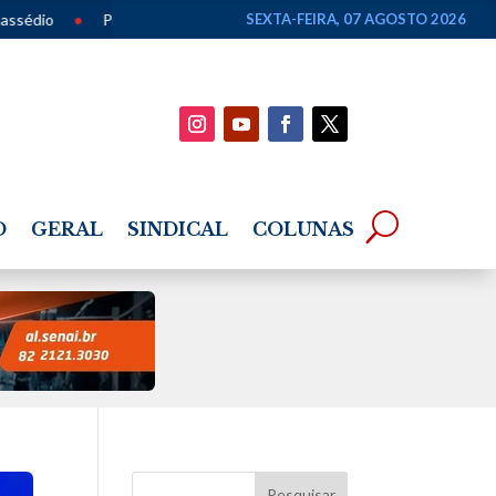
raça Lyons recebe apresentação gratuita de chorinho em homenagem ao
SEXTA-FEIRA, 07 AGOSTO 2026
O
GERAL
SINDICAL
COLUNAS
Pesquisar