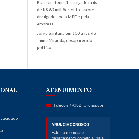
Braskem tem diferença de mais
de R$ 60 milhões entre valores
divulgados pelo MPF e pela
empresa
Jorge Santana
em
100 anos de
Jaime Miranda, desaparecido
político
IONAL
ATENDIMENTO
falecom@082noticias.com
s
rivacidade
ANUNCIE CONOSCO
so
Fale com o nosso
departamento comercial para