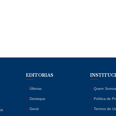
EDITORIAS
INSTITUC
Últimas
Quem Somo
Destaque
Política de P
Geral
Termos de U
is