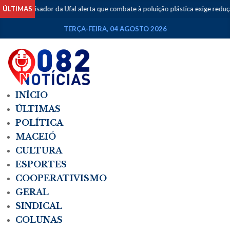
ÚLTIMAS
Pesquisador da Ufal alerta que combate à poluição plástica exige reduçã
TERÇA-FEIRA, 04 AGOSTO 2026
INÍCIO
ÚLTIMAS
POLÍTICA
MACEIÓ
CULTURA
ESPORTES
COOPERATIVISMO
GERAL
SINDICAL
COLUNAS