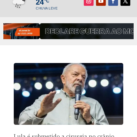
24
°C
CHUVA LEVE
Lula é submetido a cirurgia no crânio,