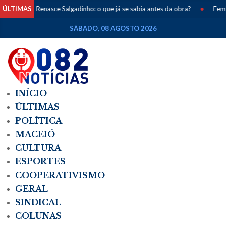
ÚLTIMAS
Renasce Salgadinho: o que já se sabia antes da obra?
•
Feminicídios 
SÁBADO, 08 AGOSTO 2026
INÍCIO
ÚLTIMAS
POLÍTICA
MACEIÓ
CULTURA
ESPORTES
COOPERATIVISMO
GERAL
SINDICAL
COLUNAS