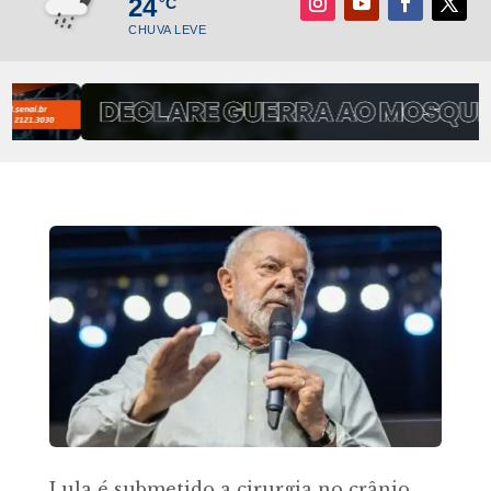
24
°C
CHUVA LEVE
Lula é submetido a cirurgia no crânio,