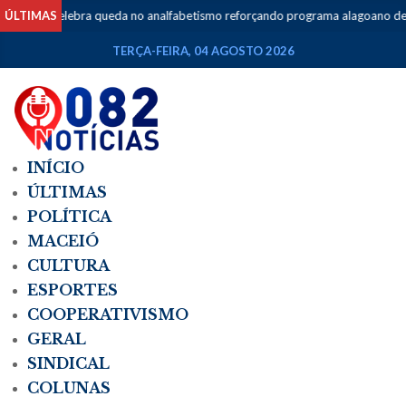
elebra queda no analfabetismo reforçando programa alagoano de educação
ÚLTIMAS
TERÇA-FEIRA, 04 AGOSTO 2026
INÍCIO
ÚLTIMAS
POLÍTICA
MACEIÓ
CULTURA
ESPORTES
COOPERATIVISMO
GERAL
SINDICAL
COLUNAS